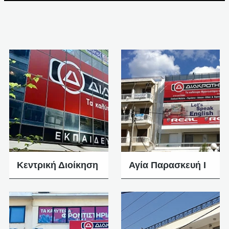
Κεντρική Διοίκηση
Αγία Παρασκευή Ι