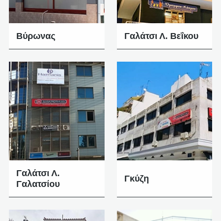
Βύρωνας
Γαλάτσι Λ. Βεΐκου
Γαλάτσι Λ.
Γκύζη
Γαλατσίου