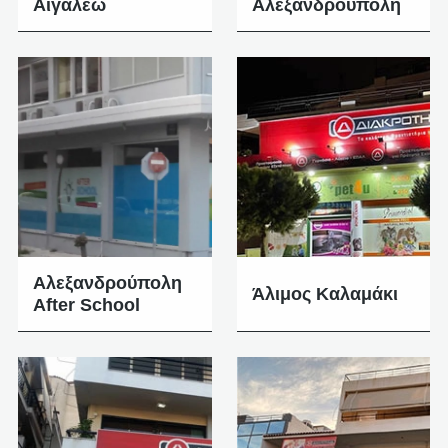
Αιγάλεω
Αλεξανδρούπολη
Αλεξανδρούπολη
Άλιμος Καλαμάκι
After School