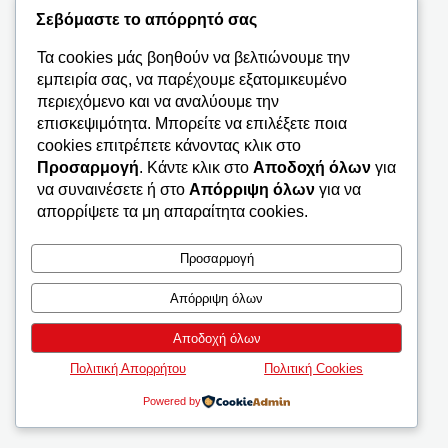
Σεβόμαστε το απόρρητό σας
Τα cookies μάς βοηθούν να βελτιώνουμε την
εμπειρία σας, να παρέχουμε εξατομικευμένο
περιεχόμενο και να αναλύουμε την
επισκεψιμότητα. Μπορείτε να επιλέξετε ποια
Κρήτη Ηράκλειο
Κρήτη Ηράκλειο
cookies επιτρέπετε κάνοντας κλικ στο
(62 Μαρτύρων)
Άγ. Ιωάννης I
Προσαρμογή
. Κάντε κλικ στο
Αποδοχή όλων
για
να συναινέσετε ή στο
Απόρριψη όλων
για να
απορρίψετε τα μη απαραίτητα cookies.
Προσαρμογή
Απόρριψη όλων
Αποδοχή όλων
Πολιτική Απορρήτου
Πολιτική Cookies
Powered by
Κρήτη Ηράκλειο
Κρήτη Ηράκλειο