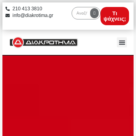
στο
210 413 3810
περιεχόμενο
Τι
info@diakrotima.gr
ψάχνεις;