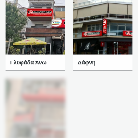
Γλυφάδα Άνω
Δάφνη