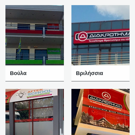
Βούλα
Βριλήσσια